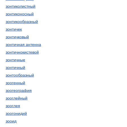
зонтиколистный
зонтиконосный
зонтикообразный
зонтичек
зонтичковый
зонтичная антенна
зонтичнокистевой
зонтичные
зонтичный
зонтообразный
зоогенный
зоогеография
зооглейный
зооглея
зоогонидий
зооид