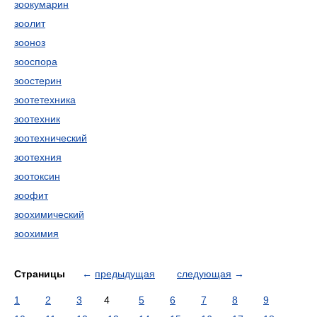
зоокумарин
зоолит
зооноз
зооспора
зоостерин
зоотетехника
зоотехник
зоотехнический
зоотехния
зоотоксин
зоофит
зоохимический
зоохимия
Страницы
←
предыдущая
следующая
→
1
2
3
4
5
6
7
8
9